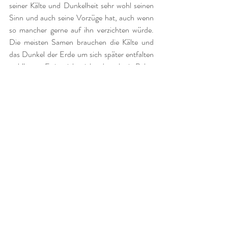
seiner Kälte und Dunkelheit sehr wohl seinen 
Sinn und auch seine Vorzüge hat, auch wenn 
so mancher gerne auf ihn verzichten würde. 
Die meisten Samen brauchen die Kälte und 
das Dunkel der Erde um sich später entfalten 
zu können. Es ist nicht viel anders als ein Baby, 
das geborgen im Dunkel der Gebärmutter 
heranreift und wächst bis seine Zeit 
gekommen ist. Zu früh (trotz moderner 
Medizin) wäre es nicht überlebensfähig. So ist 
es in der ganzen Natur. Ohne Sonne kein 
Wachstum, aber ohne die Dunkelheit der Erde 
keine Nahrung. Erst mit der Kraft der 
Dunkelheit gelingt dem Keim der Durchbruch 
und der anschließende Weg ins Unbekannte 
und Ungewisse. Er strebt dem Licht entgegen 
und ist zugleich verwurzelt mit dem Dunkel der 
Erde. In der Natur und deren Symbolik liegt 
die Weisheit für den Menschen verborgen. Wir 