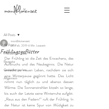
Beitrag
All Posts
mondblumenzeit
All Posts
27. Feb. 2019
4 Min. Lesezeit
Frühlingsgeflüster
Pflanzenportraits
Der Frühling ist die Zeit des Erwachens, des 
Rezepte
Aufbruchs und des Neubeginns. Die Natur 
erwacht zu neuen Leben, nachdem sie sich 
Gedankenperlen
eine Winterpause gegönnt hatte. Das Licht 
Allgemein
nimmt nun täglich zu und ebenso dessen 
Wärme. Die Sonnenstrahlen kitzeln so lange, 
bis auch der Letzte seine Winterruhe aufgibt. 
„Raus aus den Federn!“ ruft der Frühling. In 
der Natur ist keine Spur von Müdigkeit zu 