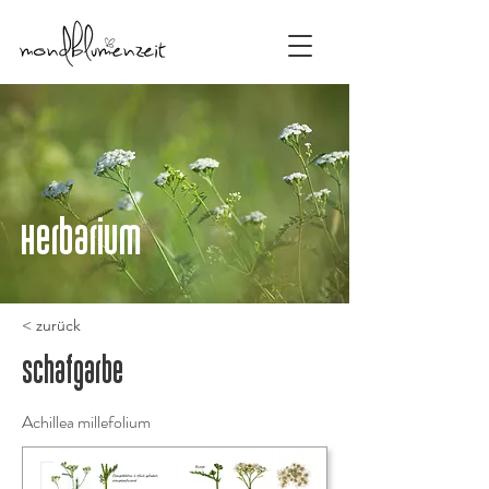
Herbarium
< zurück
Schafgarbe
Achillea millefolium