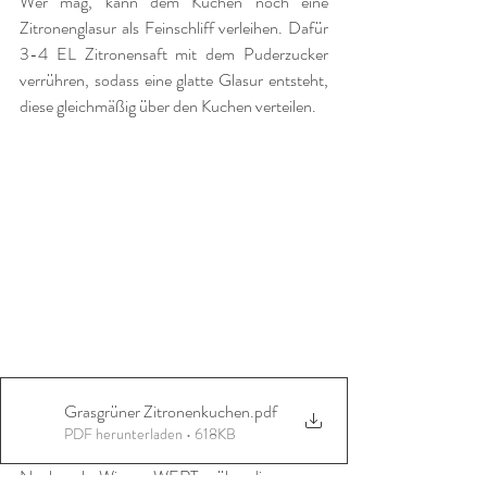
Wer mag, kann dem Kuchen noch eine 
Zitronenglasur als Feinschliff verleihen. Dafür 
3-4 EL Zitronensaft mit dem Puderzucker 
verrühren, sodass eine glatte Glasur entsteht, 
diese gleichmäßig über den Kuchen verteilen.
Grasgrüner Zitronenkuchen
.pdf
PDF herunterladen • 618KB
Noch mehr WissensWERTes über die 