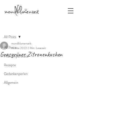
Beitrag
All Posts
mondblumenzeit
All Posts
11. Mai 2022
2 Min. Lesezeit
Grasgrüner Zitronenkuchen
Pflanzenportraits
Rezepte
Gedankenperlen
Allgemein