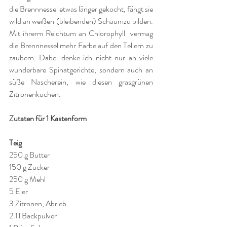
die Brennnessel etwas länger gekocht, fängt sie 
wild an weißen (bleibenden) Schaumzu bilden.  
Mit ihrerm Reichtum an Chlorophyll  vermag 
die Brennnessel mehr Farbe auf den Tellern zu 
zaubern. Dabei denke ich nicht nur an viele 
wunderbare Spinatgerichte, sondern auch an 
süße Nascherein, wie diesen grasgrünen 
Zitronenkuchen.
Zutaten für 1 Kastenform
Teig
250 g Butter
150 g Zucker
250 g Mehl
5 Eier
3 Zitronen, Abrieb
2 Tl Backpulver